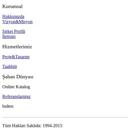
Kurumsal
Hakkımızda
Vizyon&Misyon
Şirket Profili
İletişim
Hizmetlerimiz
Proje&Tasarım
Taahhüt
Şahan Dünyası
Online Katalog
Referanslarımız
bulten
............................................................................................................................................................................................................................
Tüm Hakları Saklıdır. 1994-2015